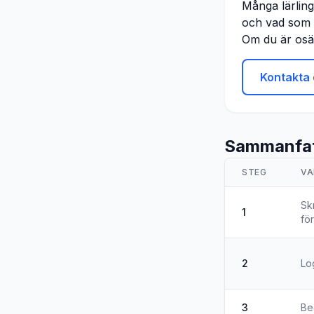
Många lärlin
och vad som g
Om du är osäk
Kontakta 
Sammanfat
STEG
VA
Sk
1
fö
2
Lo
3
Be