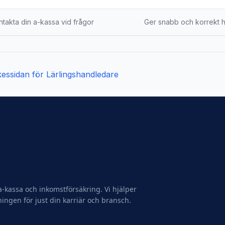
ntakta din a-kassa vid frågor
Ger snabb och korrekt 
rkessidan för
Lärlingshandledare
-kassa och inkomstförsäkring. Vi hjälper
ningen för just din karriär och bransch.