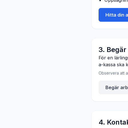
Uppsägnin
Hitta din 
3. Begär
För en lärling
a-kassa ska k
Observera att a
Begär arb
4. Konta