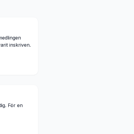
medlingen
rit inskriven.
dig. För en