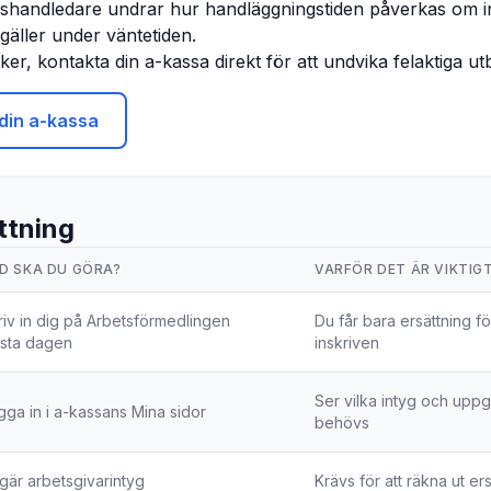
gshandledare undrar hur handläggningstiden påverkas om i
äller under väntetiden.
er, kontakta din a-kassa direkt för att undvika felaktiga ut
din a-kassa
tning
D SKA DU GÖRA?
VARFÖR DET ÄR VIKTIG
riv in dig på Arbetsförmedlingen
Du får bara ersättning fö
rsta dagen
inskriven
Ser vilka intyg och uppg
gga in i a-kassans Mina sidor
behövs
gär arbetsgivarintyg
Krävs för att räkna ut er