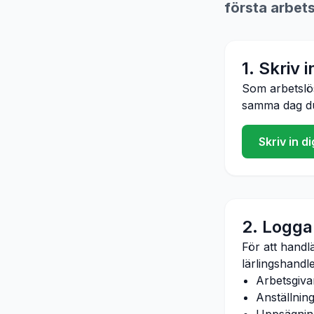
första arbet
1. Skriv 
Som arbetsl
samma dag du 
Skriv in 
2. Logga 
För att handl
lärlingshandl
Arbetsgiva
Anställnin