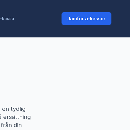
Jämför a-kassor
a-kassa
 en tydlig
å ersättning
från din