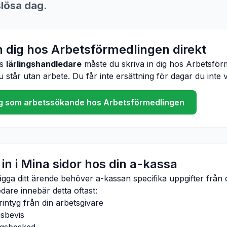
slösa dag
.
in dig hos Arbetsförmedlingen direkt
ös
lärlingshandledare
måste du skriva in dig hos Arbetsför
står utan arbete. Du får inte ersättning för dagar du inte va
dig som arbetssökande hos Arbetsförmedlingen
in i Mina sidor hos din a-kassa
ägga ditt ärende behöver a-kassan specifika uppgifter från 
edare
innebär detta oftast:
rintyg från din arbetsgivare
gsbevis