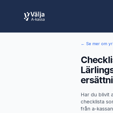
← Se mer om yr
Checkli
Lärling
ersättn
Har du blivit
checklista som
från a-kassan