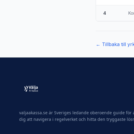
4
Ko
← Tillbaka till y
valjaakassa.se är Sveriges ledande oberoende guide för a
dig att navigera i regelverket och hitta den tryggaste lös