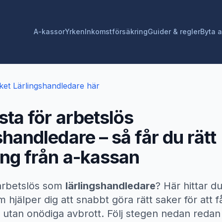
A-kassor
Yrken
Inkomstförsäkring
Guider & regler
Byta 
ket
Lärlingshandledare
här
sta för arbetslös
shandledare
– så får du rätt
ing från a-kassan
 arbetslös som
lärlingshandledare
? Här hittar du
 hjälper dig att snabbt göra rätt saker för att f
 utan onödiga avbrott. Följ stegen nedan redan 