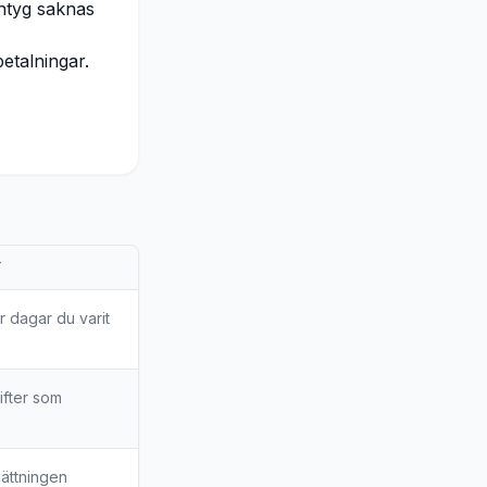
ntyg saknas
betalningar.
T
r dagar du varit
ifter som
sättningen