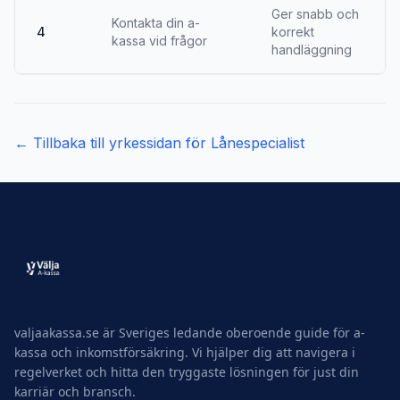
Ger snabb och
Kontakta din a-
4
korrekt
kassa vid frågor
handläggning
← Tillbaka till yrkessidan för
Lånespecialist
valjaakassa.se är Sveriges ledande oberoende guide för a-
kassa och inkomstförsäkring. Vi hjälper dig att navigera i
regelverket och hitta den tryggaste lösningen för just din
karriär och bransch.