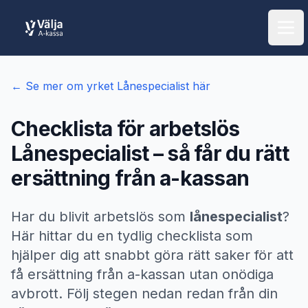
Öpp
← Se mer om yrket
Lånespecialist
här
Checklista för arbetslös
Lånespecialist
– så får du rätt
ersättning från a-kassan
Har du blivit arbetslös som
lånespecialist
?
Här hittar du en tydlig checklista som
hjälper dig att snabbt göra rätt saker för att
få ersättning från a-kassan utan onödiga
avbrott. Följ stegen nedan redan från din