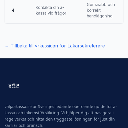
Ger snabb och
Kontakta din a-
4
korrekt
kassa vid frågor
handläggning
← Tillbaka till yrkessidan för
Läkarsekreterare
valjaakassa.se är Sveriges ledande oberoende guide för a-
kassa och inkomstförsäkring. Vi hjälper dig att navigera i
regelverket och hitta den tryggaste lösningen för just din
karriär och bransch.