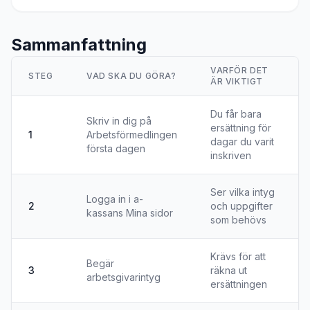
Sammanfattning
VARFÖR DET
STEG
VAD SKA DU GÖRA?
ÄR VIKTIGT
Du får bara
Skriv in dig på
ersättning för
1
Arbetsförmedlingen
dagar du varit
första dagen
inskriven
Ser vilka intyg
Logga in i a-
2
och uppgifter
kassans Mina sidor
som behövs
Krävs för att
Begär
3
räkna ut
arbetsgivarintyg
ersättningen