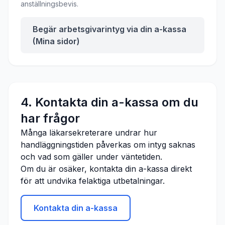
anställningsbevis.
Begär arbetsgivarintyg via din a-kassa
(Mina sidor)
4. Kontakta din a-kassa om du
har frågor
Många läkarsekreterare undrar hur
handläggningstiden påverkas om intyg saknas
och vad som gäller under väntetiden.
Om du är osäker, kontakta din a-kassa direkt
för att undvika felaktiga utbetalningar.
Kontakta din a-kassa