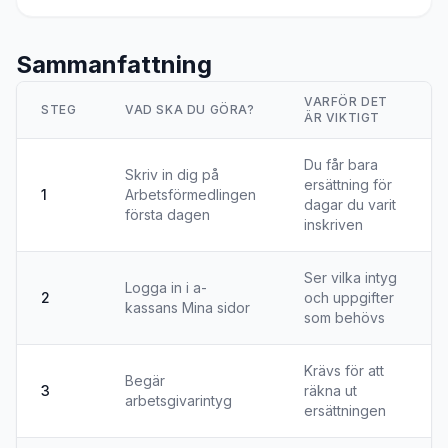
Sammanfattning
VARFÖR DET
STEG
VAD SKA DU GÖRA?
ÄR VIKTIGT
Du får bara
Skriv in dig på
ersättning för
1
Arbetsförmedlingen
dagar du varit
första dagen
inskriven
Ser vilka intyg
Logga in i a-
2
och uppgifter
kassans Mina sidor
som behövs
Krävs för att
Begär
3
räkna ut
arbetsgivarintyg
ersättningen