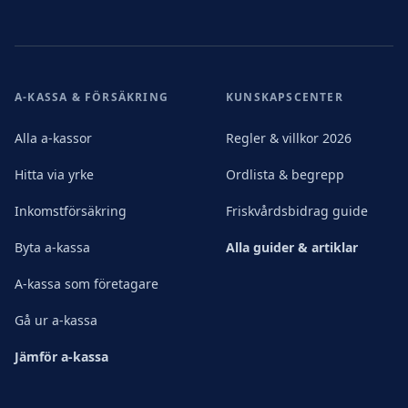
A-KASSA & FÖRSÄKRING
KUNSKAPSCENTER
Alla a-kassor
Regler & villkor 2026
Hitta via yrke
Ordlista & begrepp
Inkomstförsäkring
Friskvårdsbidrag guide
Byta a-kassa
Alla guider & artiklar
A-kassa som företagare
Gå ur a-kassa
Jämför a-kassa