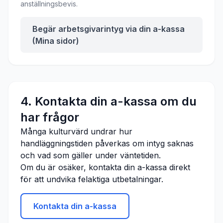
anställningsbevis.
Begär arbetsgivarintyg via din a-kassa
(Mina sidor)
4. Kontakta din a-kassa om du
har frågor
Många kulturvärd undrar hur
handläggningstiden påverkas om intyg saknas
och vad som gäller under väntetiden.
Om du är osäker, kontakta din a-kassa direkt
för att undvika felaktiga utbetalningar.
Kontakta din a-kassa