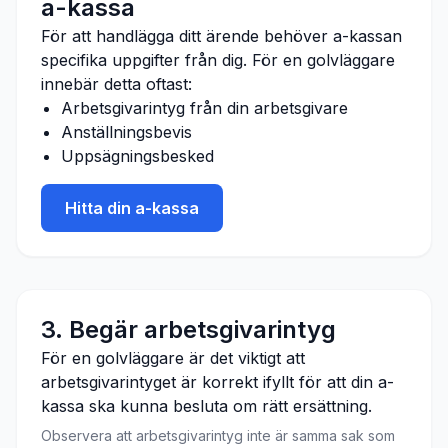
a-kassa
För att handlägga ditt ärende behöver a-kassan
specifika uppgifter från dig. För en
golvläggare
innebär detta oftast:
Arbetsgivarintyg från din arbetsgivare
Anställningsbevis
Uppsägningsbesked
Hitta din a-kassa
3. Begär arbetsgivarintyg
För en golvläggare är det viktigt att
arbetsgivarintyget är korrekt ifyllt för att din a-
kassa ska kunna besluta om rätt ersättning.
Observera att arbetsgivarintyg inte är samma sak som