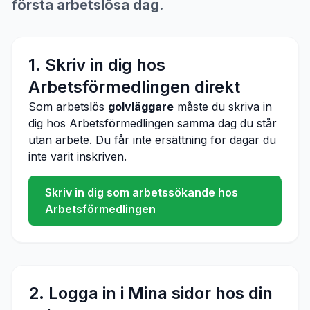
första arbetslösa dag
.
1. Skriv in dig hos
Arbetsförmedlingen direkt
Som arbetslös
golvläggare
måste du skriva in
dig hos Arbetsförmedlingen samma dag du står
utan arbete. Du får inte ersättning för dagar du
inte varit inskriven.
Skriv in dig som arbetssökande hos
Arbetsförmedlingen
2. Logga in i Mina sidor hos din