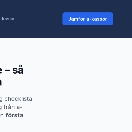
Jämför a-kassor
a-kassa
e
– så
n
ig checklista
g från a-
in
första