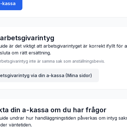
a-kassa
 arbetsgivarintyg
ide är det viktigt att arbetsgivarintyget är korrekt ifyllt för 
luta om rätt ersättning.
rbetsgivarintyg inte är samma sak som anställningsbevis.
etsgivarintyg via din a-kassa (Mina sidor)
kta din a-kassa om du har frågor
uide undrar hur handläggningstiden påverkas om intyg sak
der väntetiden.