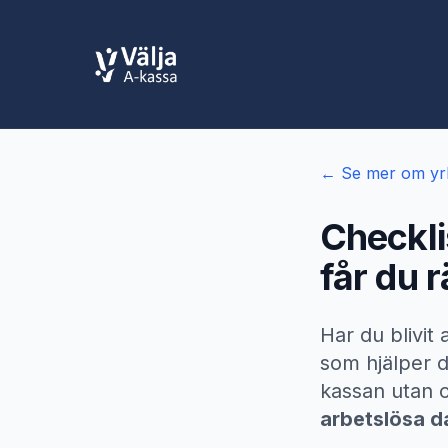
← Se mer om yr
Checkli
får du 
Har du blivit
som hjälper di
kassan utan o
arbetslösa d