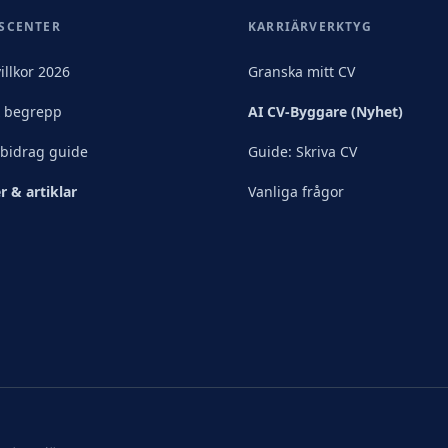
SCENTER
KARRIÄRVERKTYG
illkor 2026
Granska mitt CV
& begrepp
AI CV-Byggare (Nyhet)
sbidrag guide
Guide: Skriva CV
r & artiklar
Vanliga frågor