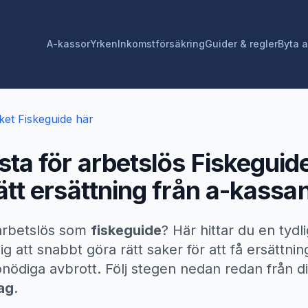
A-kassor
Yrken
Inkomstförsäkring
Guider & regler
Byta 
ket
Fiskeguide
här
sta för arbetslös
Fiskeguid
rätt ersättning från a-kassa
 arbetslös som
fiskeguide
? Här hittar du en tydl
g att snabbt göra rätt saker för att få ersättnin
nödiga avbrott. Följ stegen nedan redan från d
ag
.