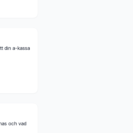
att din a-kassa
nas och vad