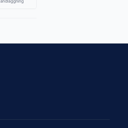
handläggning