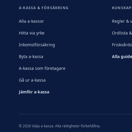
A-KASSA & FÖRSÄKRING
KUNSKAP
Alla a-kassor
Regler & v
Hitta via yrke
Ordlista 
Inkomstförsäkring
Friskvård
Byta a-kassa
Alla guide
A-kassa som företagare
Gå ur a-kassa
Jämför a-kassa
©
2026
Välja a-kassa. Alla rättigheter förbehållna.