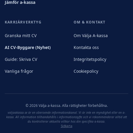
Jämför a-kassa
KARRIÄRVERKTYG
OM & KONTAKT
Granska mitt CV
Om Välja A-kassa
AI CV-Byggare (Nyhet)
Kontakta oss
Guide: Skriva CV
Integritetspolicy
Vanliga frågor
Cookiepolicy
©
2026
Välja a-kassa. Alla rättigheter förbehållna.
valjaakassa.se är en oberoende informationskanal. Vi är inte en myndighet eller en a-
kassa. All information tillhandahålls i informationssyfte och vi rekommenderar alltid att
du kontrollerar aktuella villkor hos din specifika a-kassa.
Sidkarta