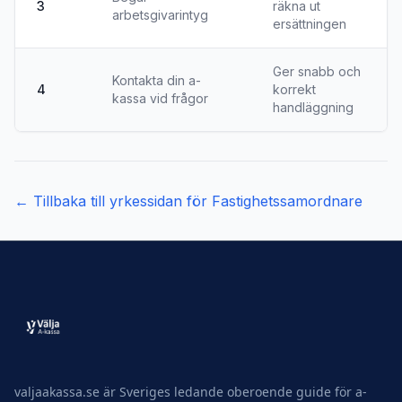
3
räkna ut
arbetsgivarintyg
ersättningen
Ger snabb och
Kontakta din a-
4
korrekt
kassa vid frågor
handläggning
← Tillbaka till yrkessidan för
Fastighetssamordnare
valjaakassa.se är Sveriges ledande oberoende guide för a-