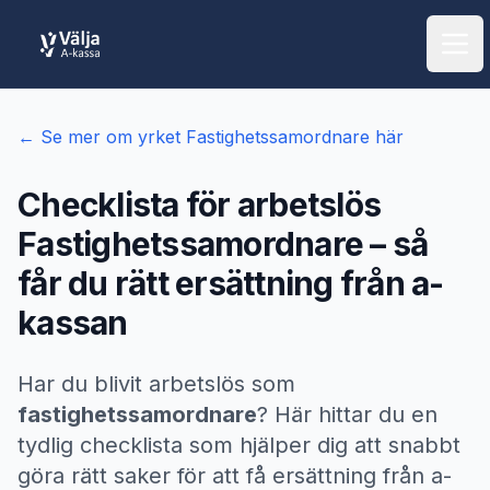
Öpp
← Se mer om yrket
Fastighetssamordnare
här
Checklista för arbetslös
Fastighetssamordnare
– så
får du rätt ersättning från a-
kassan
Har du blivit arbetslös som
fastighetssamordnare
? Här hittar du en
tydlig checklista som hjälper dig att snabbt
göra rätt saker för att få ersättning från a-