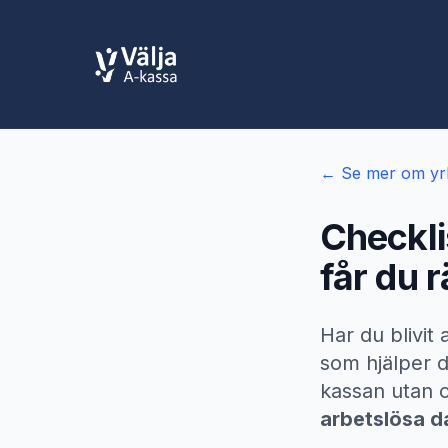
← Se mer om yr
Checkli
får du 
Har du blivit
som hjälper di
kassan utan o
arbetslösa d