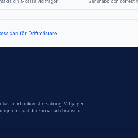
ntakta din a-kassa vid frågor
Ger snabb och korrekt 
rkessidan för
Driftmästare
-kassa och inkomstförsäkring. Vi hjälper
ningen för just din karriär och bransch.