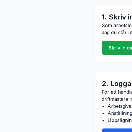
1. Skriv 
Som arbetsl
dag du står ut
Skriv in 
2. Logga 
För att handl
driftmästare
i
Arbetsgiva
Anställnin
Uppsägnin