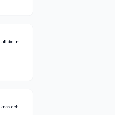
 att din a-
aknas och