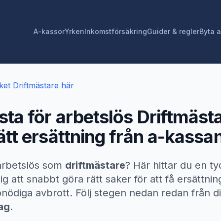
A-kassor
Yrken
Inkomstförsäkring
Guider & regler
Byta 
ket
Driftmästare
här
sta för arbetslös
Driftmäst
rätt ersättning från a-kassa
 arbetslös som
driftmästare
? Här hittar du en ty
g att snabbt göra rätt saker för att få ersättnin
nödiga avbrott. Följ stegen nedan redan från d
ag
.