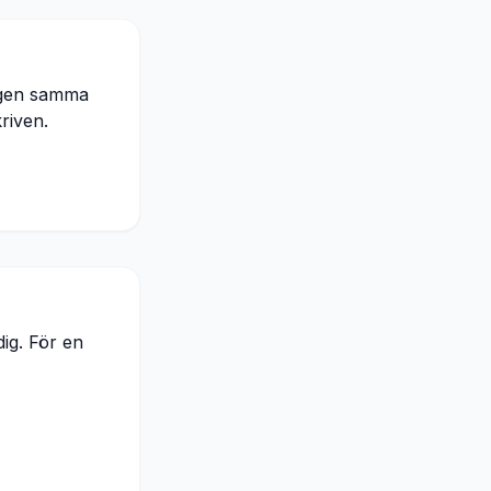
ngen samma
kriven.
dig. För en