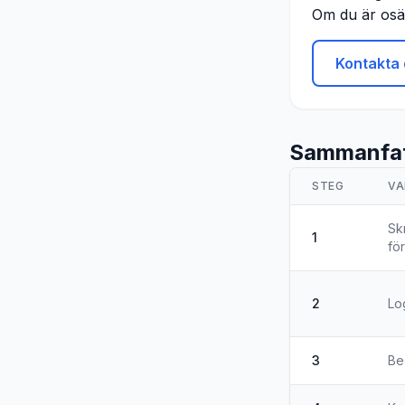
Om du är osäk
Kontakta 
Sammanfat
STEG
VA
Sk
1
fö
2
Lo
3
Be