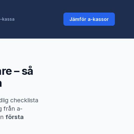
Jämför a-kassor
a-kassa
are
– så
n
dlig checklista
g från a-
in
första