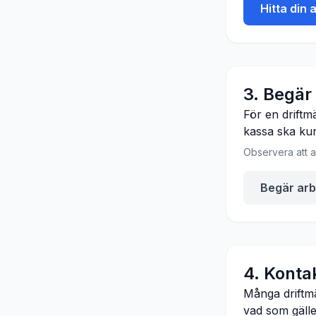
Hitta din 
3. Begär
För en driftmä
kassa ska kun
Observera att a
Begär arb
4. Konta
Många driftm
vad som gälle