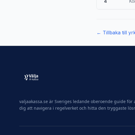
4
Ko
← Tillbaka till y
valjaakassa.se är Sveriges ledande oberoende guide för a
dig att navigera i regelverket och hitta den tryggaste lös