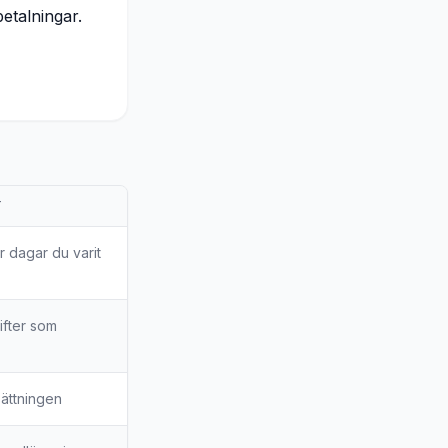
betalningar.
T
r dagar du varit
ifter som
sättningen