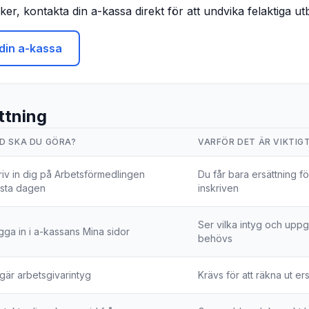
er, kontakta din a-kassa direkt för att undvika felaktiga ut
din a-kassa
tning
D SKA DU GÖRA?
VARFÖR DET ÄR VIKTIG
riv in dig på Arbetsförmedlingen
Du får bara ersättning fö
rsta dagen
inskriven
Ser vilka intyg och uppg
gga in i a-kassans Mina sidor
behövs
gär arbetsgivarintyg
Krävs för att räkna ut er