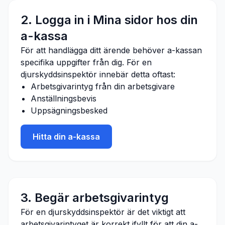
2. Logga in i Mina sidor hos din
a-kassa
För att handlägga ditt ärende behöver a-kassan
specifika uppgifter från dig. För en
djurskyddsinspektör
innebär detta oftast:
Arbetsgivarintyg från din arbetsgivare
Anställningsbevis
Uppsägningsbesked
Hitta din a-kassa
3. Begär arbetsgivarintyg
För en djurskyddsinspektör är det viktigt att
arbetsgivarintyget är korrekt ifyllt för att din a-