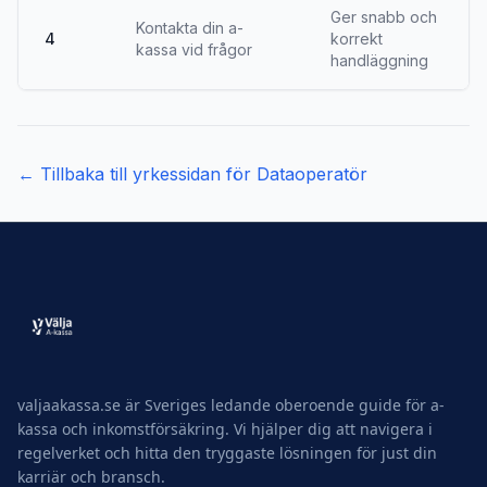
Ger snabb och
Kontakta din a-
4
korrekt
kassa vid frågor
handläggning
← Tillbaka till yrkessidan för
Dataoperatör
valjaakassa.se är Sveriges ledande oberoende guide för a-
kassa och inkomstförsäkring. Vi hjälper dig att navigera i
regelverket och hitta den tryggaste lösningen för just din
karriär och bransch.