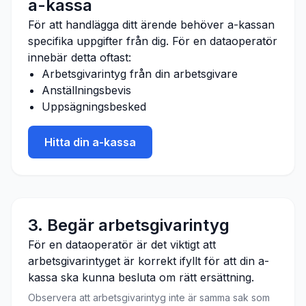
a-kassa
För att handlägga ditt ärende behöver a-kassan
specifika uppgifter från dig. För en
dataoperatör
innebär detta oftast:
Arbetsgivarintyg från din arbetsgivare
Anställningsbevis
Uppsägningsbesked
Hitta din a-kassa
3. Begär arbetsgivarintyg
För en dataoperatör är det viktigt att
arbetsgivarintyget är korrekt ifyllt för att din a-
kassa ska kunna besluta om rätt ersättning.
Observera att arbetsgivarintyg inte är samma sak som