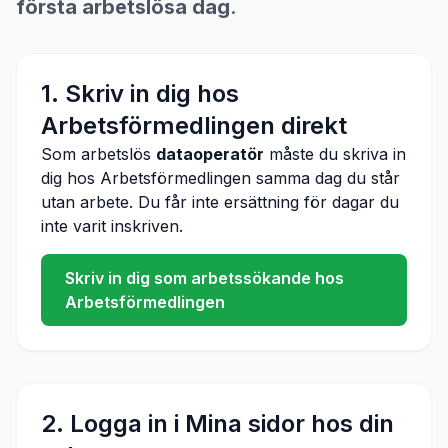
första arbetslösa dag
.
1. Skriv in dig hos
Arbetsförmedlingen direkt
Som arbetslös
dataoperatör
måste du skriva in
dig hos Arbetsförmedlingen samma dag du står
utan arbete. Du får inte ersättning för dagar du
inte varit inskriven.
Skriv in dig som arbetssökande hos
Arbetsförmedlingen
2. Logga in i Mina sidor hos din