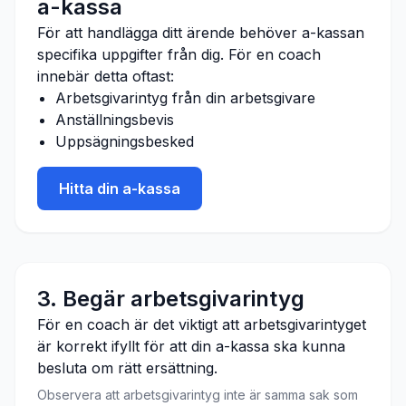
a-kassa
För att handlägga ditt ärende behöver a-kassan
specifika uppgifter från dig. För en
coach
innebär detta oftast:
Arbetsgivarintyg från din arbetsgivare
Anställningsbevis
Uppsägningsbesked
Hitta din a-kassa
3. Begär arbetsgivarintyg
För en coach är det viktigt att arbetsgivarintyget
är korrekt ifyllt för att din a-kassa ska kunna
besluta om rätt ersättning.
Observera att arbetsgivarintyg inte är samma sak som