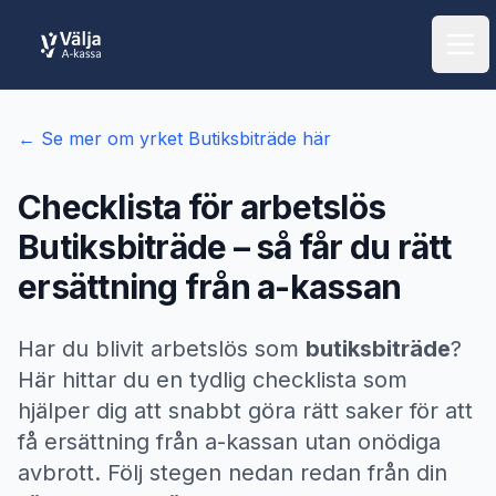
Öpp
← Se mer om yrket
Butiksbiträde
här
Checklista för arbetslös
Butiksbiträde
– så får du rätt
ersättning från a-kassan
Har du blivit arbetslös som
butiksbiträde
?
Här hittar du en tydlig checklista som
hjälper dig att snabbt göra rätt saker för att
få ersättning från a-kassan utan onödiga
avbrott. Följ stegen nedan redan från din