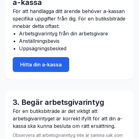
a-kassa
För att handlägga ditt ärende behöver a-kassan
specifika uppgifter från dig. För en
butiksbiträde
innebär detta oftast:
Arbetsgivarintyg från din arbetsgivare
Anställningsbevis
Uppsägningsbesked
Hitta din a-kassa
3. Begär arbetsgivarintyg
För en butiksbiträde är det viktigt att
arbetsgivarintyget är korrekt ifyllt för att din a-
kassa ska kunna besluta om rätt ersättning.
Observera att arbetsgivarintyg inte är samma sak som