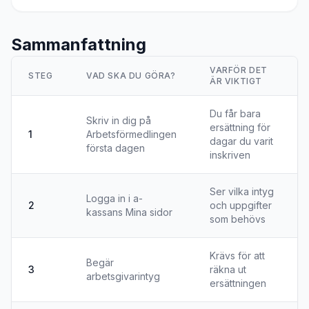
Sammanfattning
VARFÖR DET
STEG
VAD SKA DU GÖRA?
ÄR VIKTIGT
Du får bara
Skriv in dig på
ersättning för
1
Arbetsförmedlingen
dagar du varit
första dagen
inskriven
Ser vilka intyg
Logga in i a-
2
och uppgifter
kassans Mina sidor
som behövs
Krävs för att
Begär
3
räkna ut
arbetsgivarintyg
ersättningen