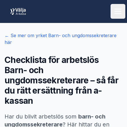
Öpp
← Se mer om yrket
Barn- och ungdomssekreterare
här
Checklista för arbetslös
Barn- och
ungdomssekreterare
– så får
du rätt ersättning från a-
kassan
Har du blivit arbetslös som
barn- och
ungdomssekreterare
? Här hittar du en