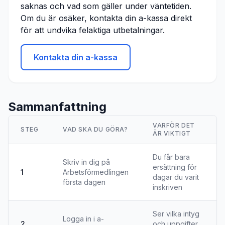
saknas och vad som gäller under väntetiden.
Om du är osäker, kontakta din a-kassa direkt
för att undvika felaktiga utbetalningar.
Kontakta din a-kassa
Sammanfattning
VARFÖR DET
STEG
VAD SKA DU GÖRA?
ÄR VIKTIGT
Du får bara
Skriv in dig på
ersättning för
1
Arbetsförmedlingen
dagar du varit
första dagen
inskriven
Ser vilka intyg
Logga in i a-
2
och uppgifter