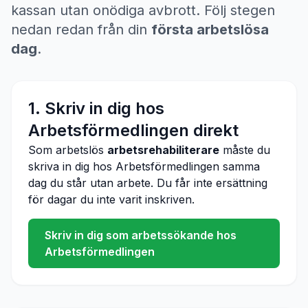
kassan utan onödiga avbrott. Följ stegen
nedan redan från din
första arbetslösa
dag
.
1. Skriv in dig hos
Arbetsförmedlingen direkt
Som arbetslös
arbetsrehabiliterare
måste du
skriva in dig hos Arbetsförmedlingen samma
dag du står utan arbete. Du får inte ersättning
för dagar du inte varit inskriven.
Skriv in dig som arbetssökande hos
Arbetsförmedlingen