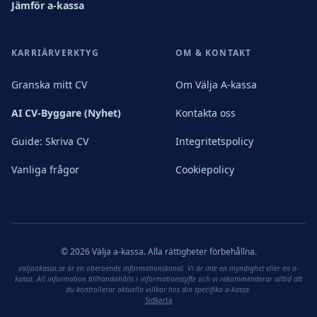
Jämför a-kassa
KARRIÄRVERKTYG
OM & KONTAKT
Granska mitt CV
Om Välja A-kassa
AI CV-Byggare (Nyhet)
Kontakta oss
Guide: Skriva CV
Integritetspolicy
Vanliga frågor
Cookiepolicy
©
2026
Välja a-kassa. Alla rättigheter förbehållna.
valjaakassa.se är en oberoende informationskanal. Vi är inte en myndighet eller en a-
kassa. All information tillhandahålls i informationssyfte och vi rekommenderar alltid att
du kontrollerar aktuella villkor hos din specifika a-kassa.
Sidkarta