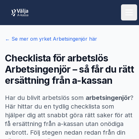
Öpp
← Se mer om yrket
Arbetsingenjör
här
Checklista för arbetslös
Arbetsingenjör
– så får du rätt
ersättning från a-kassan
Har du blivit arbetslös som
arbetsingenjör
?
Här hittar du en tydlig checklista som
hjälper dig att snabbt göra rätt saker för att
få ersättning från a-kassan utan onödiga
avbrott. Följ stegen nedan redan från din