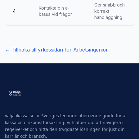
Ger snabb och
Kontakta din a-
4
korrekt
kassa vid frågor
handläggning
← Tillbaka till yrkessidan för
Arbetsingenjör
valjaakassa.se är Sveriges ledande oberoende guide för a-
kassa och inkomstförsäkring. Vi hjälper dig att navigera i
regelverket och hitta den tryggaste lösningen för just din
karriär och bransch.