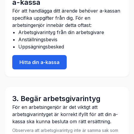
a-kassa
För att handlägga ditt ärende behöver a-kassan
specifika uppgifter från dig. För en
arbetsingenjör
innebär detta oftast:
Arbetsgivarintyg från din arbetsgivare
Anställningsbevis
Uppsägningsbesked
Hitta din a-kassa
3. Begär arbetsgivarintyg
För en arbetsingenjör är det viktigt att
arbetsgivarintyget är korrekt ifyllt för att din a-
kassa ska kunna besluta om rätt ersättning.
Observera att arbetsgivarintyg inte är samma sak som